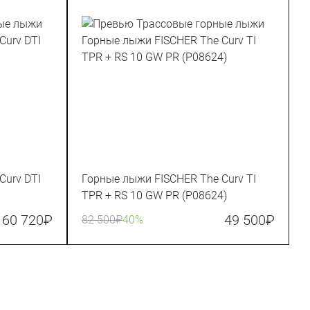
Curv DTI
Горные лыжи FISCHER The Curv TI
TPR + RS 10 GW PR (P08624)
60 720
₽
49 500
₽
82 500
₽
40%