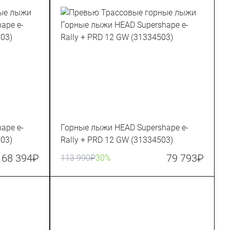
ape e-
Горные лыжи HEAD Supershape e-
03)
Rally + PRD 12 GW (31334503)
68 394
₽
79 793
₽
113 990
₽
30%