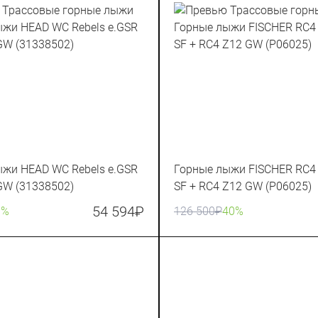
жи HEAD WC Rebels e.GSR
Горные лыжи FISCHER RC4 
GW (31338502)
SF + RC4 Z12 GW (P06025)
54 594
₽
0%
126 500
₽
40%