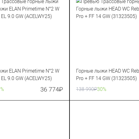
жи ELAN Primetime N°2 W
Горные лыжи HEAD WC Rebe
X EL 9.0 GW (ACELWY25)
Pro + FF 14 GW (31323505)
36 774
₽
0%
138 990
₽
30%