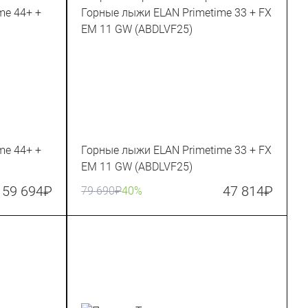
me 44+ +
Горные лыжи ELAN Primetime 33 + FX
EM 11 GW (ABDLVF25)
59 694
₽
47 814
₽
79 690
₽
40%