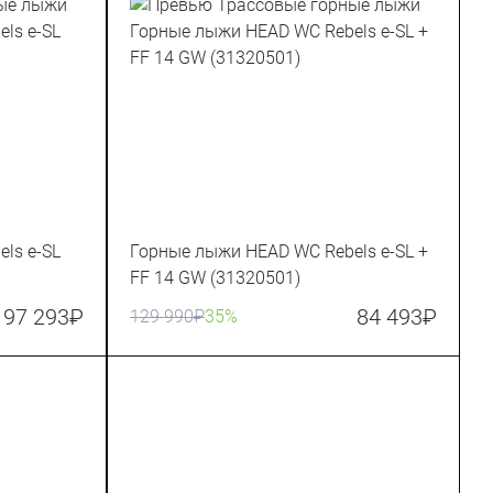
ls e-SL
Горные лыжи HEAD WC Rebels e-SL +
FF 14 GW (31320501)
97 293
₽
84 493
₽
129 990
₽
35%