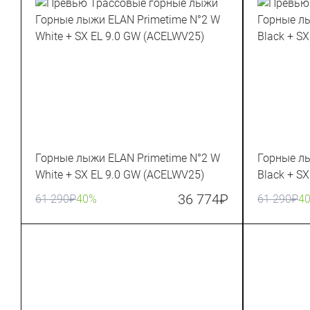
Горные лыжи ELAN Primetime N°2 W
Горные лы
White + SX EL 9.0 GW (ACELWV25)
Black + S
36 774
₽
61 290
₽
40%
61 290
₽
4