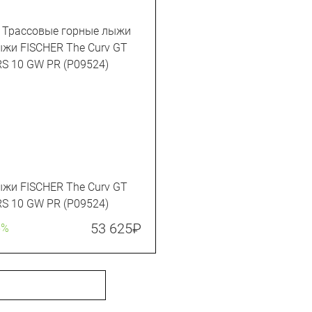
жи FISCHER The Curv GT
RS 10 GW PR (P09524)
53 625
₽
5%