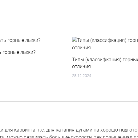
ь горные лыжи?
Типы (классифкация) горны
отличия
28.12.2024
 для карвинга, т.е. для катания дугами на хорошо подгото
ти, можно развивать большие скорости, так повышенная п