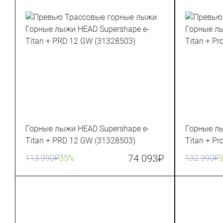
Горные лыжи HEAD Supershape e-
Горные лы
Titan + PRD 12 GW (31328503)
Titan + Pr
74 093
₽
113 990
₽
35%
132 990
₽