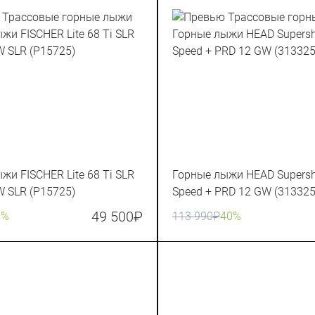
жи FISCHER Lite 68 Ti SLR
Горные лыжи HEAD Supersh
W SLR (P15725)
Speed + PRD 12 GW (313325
49 500
₽
0%
113 990
₽
40%