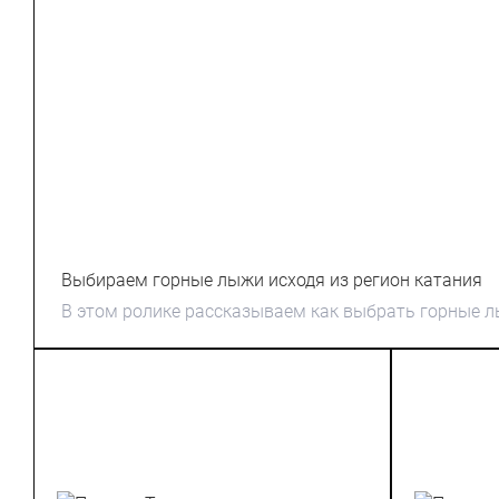
Выбираем горные лыжи исходя из регион катания
В этом ролике рассказываем как выбрать горные л
региона, в котором Вы предпочтительно будете кат