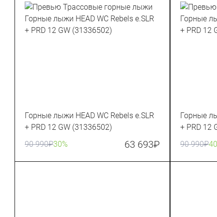
Горные лыжи HEAD WC Rebels e.SLR
Горные лы
+ PRD 12 GW (31336502)
+ PRD 12 
63 693
₽
90 990
₽
30%
90 990
₽
4