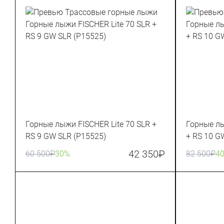
Горные лыжи FISCHER Lite 70 SLR +
Горные лы
RS 9 GW SLR (P15525)
+ RS 10 G
42 350
₽
60 500
₽
30%
82 500
₽
4