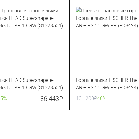
жи HEAD Supershape e-
Горные лыжи FISCHER The 
otector PR 13 GW (31328501)
AR + RS 11 GW PR (P08424)
86 443
₽
35%
101 200
₽
40%