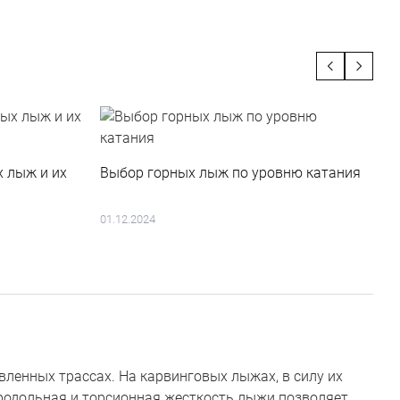
х лыж и их
Выбор горных лыж по уровню катания
К
г
01.12.2024
1
вленных трассах. На карвинговых лыжах, в силу их
родольная и торсионная жесткость лыжи позволяет