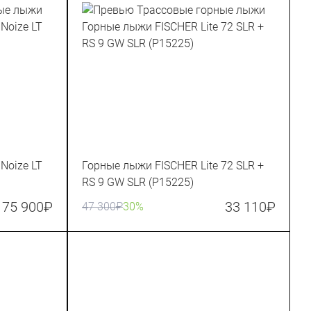
Noize LT
Горные лыжи FISCHER Lite 72 SLR +
RS 9 GW SLR (P15225)
75 900
₽
33 110
₽
47 300
₽
30%