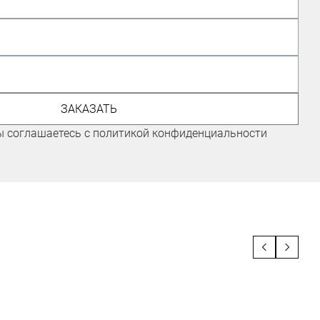
ЭКСПЕРТ ПО ВЕЛОСИПЕДАМ,
ГОНЩИК КОМАНДЫ "ГОРНЫЕ
ВЕРШИНЫ"
ЗАКАЗАТЬ
Иванов Иван
ы соглашаетесь с политикой конфиденциальности