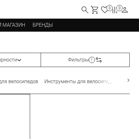
0
0
 МАГАЗИН
БРЕНДЫ
ярности
Фильтры
1
для велосипедов
Инструменты для велосипедов
Велок