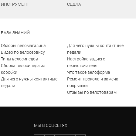
ИНСТРУМЕНТ
СЕДЛА
БАЗА ЗНАНИЙ
Обзоры веломагазина
Для чего нужны контактные
Видео по велосервису
педали
Типы велосипедов
Настройка заднего
Сборка велосипеда из
переключателя
коробки
Что такое велоформа
Для чего нужны контактные
Ремонт прокола и замена
педали
покрышки
Отзывы по велотоварам
МЫ В СОЦСЕТЯХ