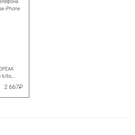
TOPEAK
 6/6s,
2 667
₽