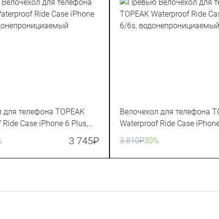
л для телефона TOPEAK
Велочехол для телефона 
 Ride Case iPhone 6 Plus,
Waterproof Ride Case iPhone
онициаемый
водонепронициаемый
3 745
₽
%
3 810
₽
30%