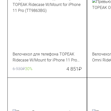
Велочехол для телефона TOPEAK
Велочехо
Ridecase W/Mount for iPhone 11 Pro
Omni RideC
(TT9863BG)
4 851
₽
6 930
₽
30%