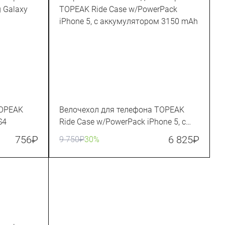
TOPEAK
Велочехол для телефона TOPEAK
S4
Ride Case w/PowerPack iPhone 5, с
аккумулятором 3150 mAh
756
₽
6 825
₽
9 750
₽
30%