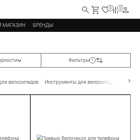
0
0
 МАГАЗИН
БРЕНДЫ
ярности
Фильтры
1
для велосипедов
Инструменты для велосипедов
Велок