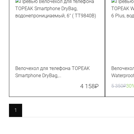
Велочехол для телефона TOPEAK
Велочехо
Smartphone DryBag,
Waterproof
водонепронициаемый, 6" ( TT9840B)
водонепр
4 158
₽
5 350
₽
30
1