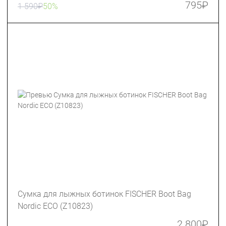
795
₽
1 590
₽
50%
Сумка для лыжных ботинок FISCHER Boot Bag
Nordic ECO (Z10823)
2 800
₽