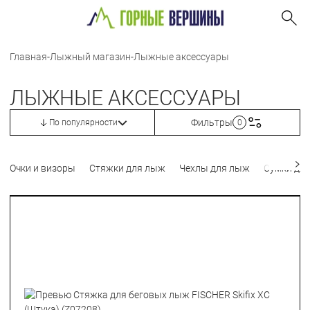
Главная
-
Лыжный магазин
-
Лыжные аксессуары
ЛЫЖНЫЕ АКСЕССУАРЫ
Фильтры
По популярности
0
Очки и визоры
Стяжки для лыж
Чехлы для лыж
Сумки для