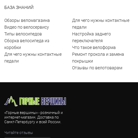
БАЗА ЗНАНИЙ
Обзоры веломагазина
Для чего нужны контактные
Видео по велосервису
педали
Типы велосипедов
Настройка заднего
Сборка велосипеда из
переключателя
коробки
Что такое велоформа
Для чего нужны контактные
Ремонт прокола и замена
педали
покрышки
Отзывы по велотоварам
«Горные вершины» - розничный и
интернет-магазин. Доставка по
Санкт-Петербургу и всей России.
Читайте отзывы