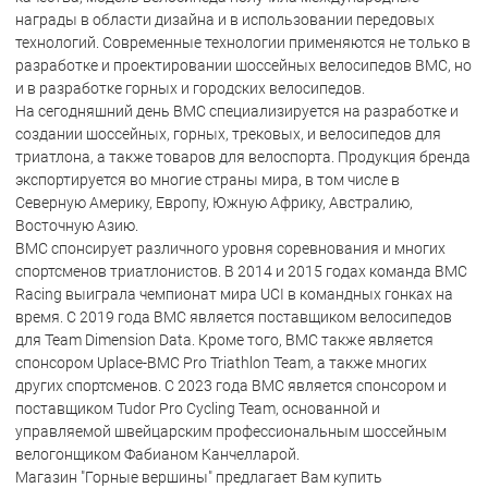
награды в области дизайна и в использовании передовых
технологий. Современные технологии применяются не только в
разработке и проектировании шоссейных велосипедов BMC, но
и в разработке горных и городских велосипедов.
На сегодняшний день BMC специализируется на разработке и
создании шоссейных, горных, трековых, и велосипедов для
триатлона, а также товаров для велоспорта. Продукция бренда
экспортируется во многие страны мира, в том числе в
Северную Америку, Европу, Южную Африку, Австралию,
Восточную Азию.
BMC спонсирует различного уровня соревнования и многих
спортсменов триатлонистов. В 2014 и 2015 годах команда BMC
Racing выиграла чемпионат мира UCI в командных гонках на
время. С 2019 года BMC является поставщиком велосипедов
для Team Dimension Data. Кроме того, BMC также является
спонсором Uplace-BMC Pro Triathlon Team, а также многих
других спортсменов. С 2023 года BMC является спонсором и
поставщиком Tudor Pro Cycling Team, основанной и
управляемой швейцарским профессиональным шоссейным
велогонщиком Фабианом Канчелларой.
Магазин "Горные вершины" предлагает Вам купить