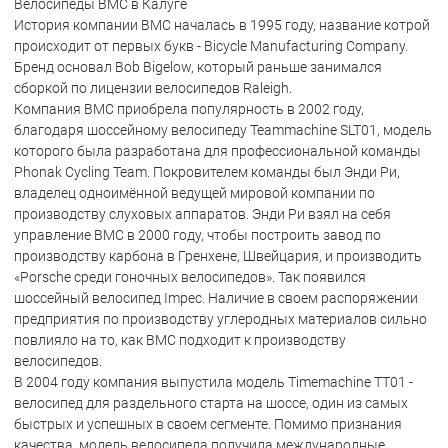
Велосипеды BMC в Калуге
История компании BMC началась в 1995 году, название котрой
происходит от первых букв - Bicycle Manufacturing Company.
Бренд основал Bob Bigelow, который раньше занимался
сборкой по лицензии велосипедов Raleigh.
Компания BMC приобрела популярность в 2002 году,
благодаря шоссейному велосипеду Teammachine SLT01, модель
которого была разработана для профессиональной команды
Phonak Cycling Team. Покровителем команды был Энди Ри,
владелец одноимённой ведущей мировой компании по
производству слуховых аппаратов. Энди Ри взял на себя
управление BMC в 2000 году, чтобы построить завод по
производству карбона в Гренхене, Швейцария, и производить
«Porsche среди гоночных велосипедов». Так появился
шоссейный велосипед Impec. Наличие в своем распоряжении
предприятия по производству углеродных материалов сильно
повлияло на то, как BMC подходит к производству
велосипедов.
В 2004 году компания выпустила модель Timemachine TT01 -
велосипед для раздельного старта на шоссе, один из самых
быстрых и успешных в своем сегменте. Помимо признания
качества, модель велосипеда получила международные