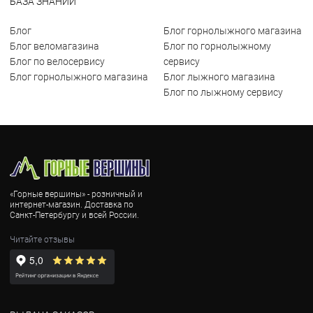
БАЗА ЗНАНИЙ
Блог
Блог горнолыжного магазина
Блог веломагазина
Блог по горнолыжному
Блог по велосервису
сервису
Блог горнолыжного магазина
Блог лыжного магазина
Блог по лыжному сервису
«Горные вершины» - розничный и
интернет-магазин. Доставка по
Санкт-Петербургу и всей России.
Читайте отзывы